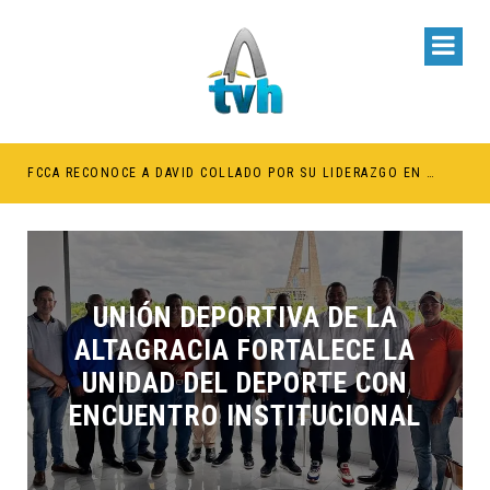
BE RETENER TÍTULOS POR IMPAGO DE INVESTIDURAS
FCCA RECONOCE A DAVID COLLADO POR SU LIDERAZGO EN EL CRECIMIENTO DE LA INDUSTRIA DE CRUCEROS EN RD
UNIÓN DEPORTIVA DE LA
ALTAGRACIA FORTALECE LA
UNIDAD DEL DEPORTE CON
ENCUENTRO INSTITUCIONAL