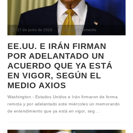
17 de junio de 2026
|
No Comments
EE.UU. E IRÁN FIRMAN
POR ADELANTADO UN
ACUERDO QUE YA ESTÁ
EN VIGOR, SEGÚN EL
MEDIO AXIOS
Washington.- Estados Unidos e Irán firmaron de forma
remota y por adelantado este miércoles un memorando
de entendimiento que ya está en vigor, seg
...