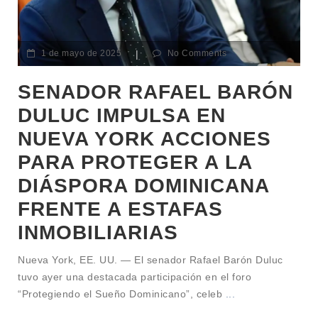
1 de mayo de 2025
|
No Comments
SENADOR RAFAEL BARÓN
DULUC IMPULSA EN
NUEVA YORK ACCIONES
PARA PROTEGER A LA
DIÁSPORA DOMINICANA
FRENTE A ESTAFAS
INMOBILIARIAS
Nueva York, EE. UU. — El senador Rafael Barón Duluc
tuvo ayer una destacada participación en el foro
“Protegiendo el Sueño Dominicano”, celeb
...