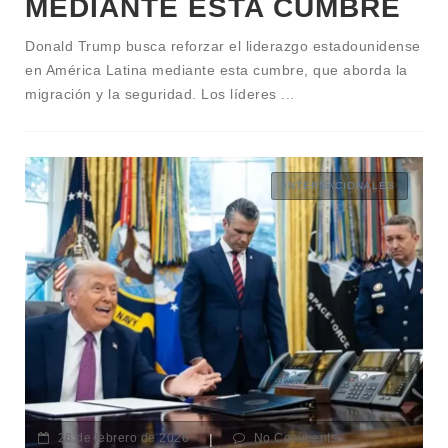
MEDIANTE ESTA CUMBRE
Donald Trump busca reforzar el liderazgo estadounidense
en América Latina mediante esta cumbre, que aborda la
migración y la seguridad. Los líderes
...
INTERNACIONALES
26 de febrero de 2026
|
No Comments