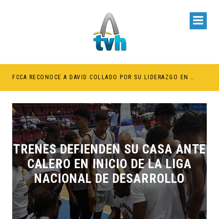
BE RETENER TÍTULOS POR IMPAGO DE INVESTIDURAS
FCCA RECONOCE A DAVID COLLADO POR SU LIDERAZGO EN EL CRECIMIENTO DE LA INDUSTRIA DE CRUCEROS EN RD
TRENES DEFIENDEN SU CASA ANTE
CALERO EN INICIO DE LA LIGA
NACIONAL DE DESARROLLO