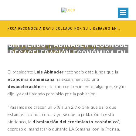
BE RETENER TÍTULOS POR IMPAGO DE INVESTIDURAS
FCCA RECONOCE A DAVID COLLADO POR SU LIDERAZGO EN EL CRECIMIENTO DE LA INDUSTRIA DE CRUCEROS EN RD
“SÉ QUE LA POBLACIÓN LO ESTÁ
SINTIENDO”, ABINADER RECONOCE
DESACELERACIÓN ECONÓMICA EN
EL PAÍS
El presidente
Luis Abinader
reconoció este lunes que la
economía dominicana
ha experimentado una
desaceleración
en su ritmo de crecimiento, algo que, según
dijo, ya está siendo percibido por la población.
“Pasamos de crecer un 5 % a un 2.7 o 3 %, que es lo que
estamos acumulando… y yo sé que la población lo está
sintiendo, la
disminución del crecimiento económico
”,
expresó el mandatario durante LA Semanal con la Prensa.