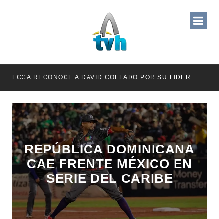
RETENER TÍTULOS POR IMPAGO DE INVESTIDURAS
FCCA RECONOCE A DAVID COLLADO POR SU LIDERAZGO EN EL CRECIMIENTO DE LA INDUSTRIA DE CRUCEROS EN RD
REPÚBLICA DOMINICANA
CAE FRENTE MÉXICO EN
SERIE DEL CARIBE