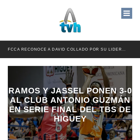
RETENER TÍTULOS POR IMPAGO DE INVESTIDURAS
FCCA RECONOCE A DAVID COLLADO POR SU LIDERAZGO EN EL CRECIMIENTO DE LA INDUSTRIA DE CRUCEROS EN RD
RAMOS Y JASSEL PONEN 3-0
AL CLUB ANTONIO GUZMÁN
EN SERIE FINAL DEL TBS DE
HIGÜEY