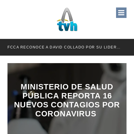
RETENER TÍTULOS POR IMPAGO DE INVESTIDURAS
FCCA RECONOCE A DAVID COLLADO POR SU LIDERAZGO EN EL CRECIMIENTO DE LA INDUSTRIA DE CRUCEROS EN RD
MINISTERIO DE SALUD
PÚBLICA REPORTA 16
NUEVOS CONTAGIOS POR
CORONAVIRUS