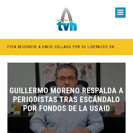
BE RETENER TÍTULOS POR IMPAGO DE INVESTIDURAS
FCCA RECONOCE A DAVID COLLADO POR SU LIDERAZGO EN EL CRECIMIENTO DE LA INDUSTRIA DE CRUCEROS EN RD
GUILLERMO MORENO RESPALDA A
PERIODISTAS TRAS ESCÁNDALO
POR FONDOS DE LA USAID