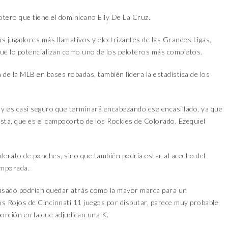
otero que tiene el dominicano Elly De La Cruz.
os jugadores más llamativos y electrizantes de las Grandes Ligas,
e lo potencializan como uno de los peloteros más completos.
 de la MLB en bases robadas, también lidera la estadística de los
 y es casi seguro que terminará encabezando ese encasillado, ya que
lista, que es el campocorto de los Rockies de Colorado, Ezequiel
iderato de ponches, sino que también podría estar al acecho del
emporada.
asado podrían quedar atrás como la mayor marca para un
s Rojos de Cincinnati 11 juegos por disputar, parece muy probable
orción en la que adjudican una K.