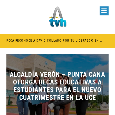
BE RETENER TÍTULOS POR IMPAGO DE INVESTIDURAS
FCCA RECONOCE A DAVID COLLADO POR SU LIDERAZGO EN EL CRECIMIENTO DE LA INDUSTRIA DE CRUCEROS EN RD
ALCALDÍA VERÓN – PUNTA CANA
OTORGA BECAS EDUCATIVAS A
ESTUDIANTES PARA EL NUEVO
CUATRIMESTRE EN LA UCE