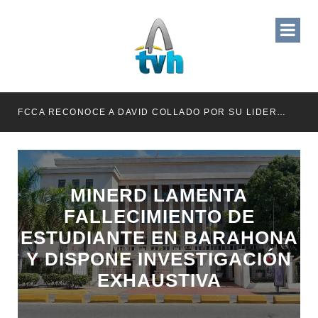
RETENER TÍTULOS POR IMPAGO DE INVESTIDURAS
FCCA RECONOCE A DAVID COLLADO POR SU LIDERAZGO EN EL CRECIMIENTO DE LA INDUSTRIA DE CRUCEROS EN RD
MINERD LAMENTA
FALLECIMIENTO DE
ESTUDIANTE EN BARAHONA
Y DISPONE INVESTIGACIÓN
EXHAUSTIVA