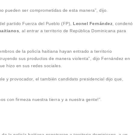
 no pueden ser comprometidas de esta manera”, dijo.
 del partido Fuerza del Pueblo (FP),
Leonel Fernández
, condenó
haitianos
, al entrar a territorio de República Dominicana para
mbros de la policía haitiana hayan entrado a territorio
truyendo sus productos de manera violenta”, dijo Fernández en
ue hizo en sus redes sociales.
le y provocador, el también candidato presidencial dijo que,
s con firmeza nuestra tierra y a nuestra gente!”.
e la policía haitiana penetraron a territorio dominicano, a un