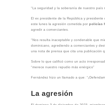
“La seguridad y la soberanía de nuestro país
El ex presidente de la República y presidente
este lunes la agresión cometida por
policías 
agredir a comerciantes.
“Nos resulta inaceptable y condenable que mie
dominicano, agrediendo a comerciantes y des
una nota de prensa que cita una publicación q
Sobre lo que calificó como un acto irresponsab
“merece nuestro repudio más enérgico”
Fernández hizo un llamado a que: “¡Defendamo
La agresión
El domingo 3 de diciembre de 2023, miembros d