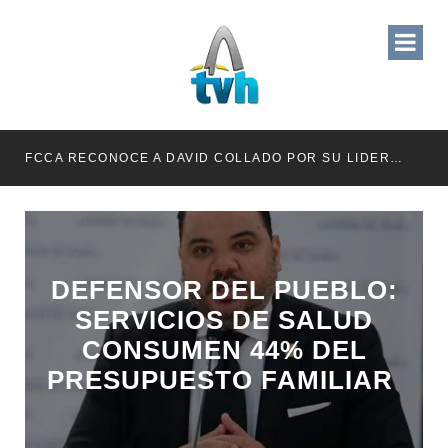
RETENER TÍTULOS POR IMPAGO DE INVESTIDURAS
FCCA RECONOCE A DAVID COLLADO POR SU LIDERAZGO EN EL CRECIMIENTO DE LA INDUSTRIA DE CRUCEROS EN RD
DEFENSOR DEL PUEBLO:
SERVICIOS DE SALUD
CONSUMEN 44% DEL
PRESUPUESTO FAMILIAR