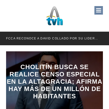
RETENER TÍTULOS POR IMPAGO DE INVESTIDURAS
FCCA RECONOCE A DAVID COLLADO POR SU LIDERAZGO EN EL CRECIMIENTO DE LA INDUSTRIA DE CRUCEROS EN RD
CHOLITÍN BUSCA SE
REALICE CENSO ESPECIAL
EN LA ALTAGRACIA; AFIRMA
HAY MÁS DE UN MILLÓN DE
HABITANTES