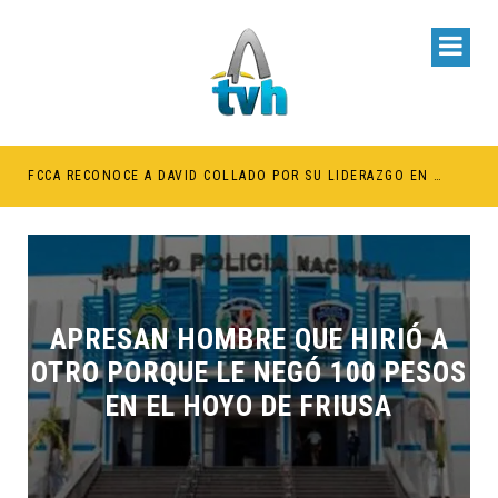
BE RETENER TÍTULOS POR IMPAGO DE INVESTIDURAS
FCCA RECONOCE A DAVID COLLADO POR SU LIDERAZGO EN EL CRECIMIENTO DE LA INDUSTRIA DE CRUCEROS EN RD
APRESAN HOMBRE QUE HIRIÓ A
OTRO PORQUE LE NEGÓ 100 PESOS
EN EL HOYO DE FRIUSA