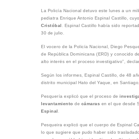
La Policía Nacional detuvo este lunes a un mil
pediatra Enrique Antonio Espinal Castillo, cu
Cristóbal
. Espinal Castillo había sido repor
30 de julio.
El vocero de la Policía Nacional, Diego Pesqu
de República Dominicana (ERD) y conocido de 
alto interés en el proceso investigativo”, decl
Según los informes, Espinal Castillo, de 48 año
distrito municipal Hato del Yaque, en Santiago
Pesquería explicó que el proceso de
investig
levantamiento
de
cámaras
en el que desde Sa
Espinal
.
Pesqueira explicó que el cuerpo de Espinal C
lo que sugiere que pudo haber sido trasladad