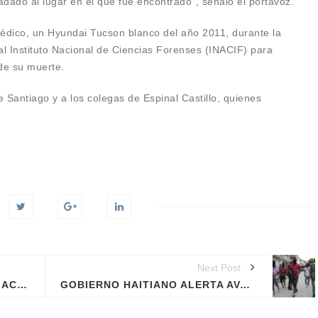
ladado al lugar en el que fue encontrado”, señaló el portavoz.
médico, un Hyundai Tucson blanco del año 2011, durante la
al Instituto Nacional de Ciencias Forenses (INACIF) para
 de su muerte.
Santiago y a los colegas de Espinal Castillo, quienes
Next Post
PARTIDO DE MARÍA CORINA MACHADO DENUNCIA ATRACO ARMADO A SU SEDE EN CARACAS
GOBIERNO HAITIANO ALERTA AVANCE DE BANDAS HACIA FRONTERA CON REPÚBLICA DOMINICANA