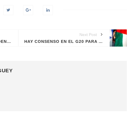
Next Post
JUEZA DEL CASO CALAMAR DENUNCIA DESDE QUE ASUMIÓ EL CASO ES PERSEGUIDA POR UN CARRO BLANCO
HAY CONSENSO EN EL G20 PARA CREAR UN ESTADO PALESTINO
GUEY