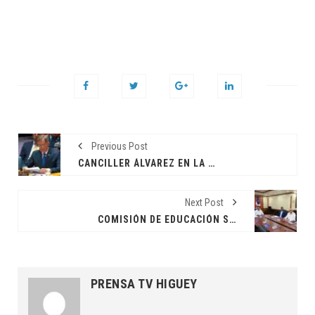
Previous Post
CANCILLER ÁLVAREZ EN LA ONU: “DETENER LAS REPATRIACIONES ES EQUIVALENTE A DECLARAR UNA FRONTERA ABIERTA
Next Post
COMISIÓN DE EDUCACIÓN SUPERIOR FAVORECE RESOLUCIÓN SOLICITA EXTENSIÓN DEL ITLA EN LA PROVINCIA LA ALTAGRACIA
PRENSA TV HIGUEY