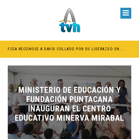
BE RETENER TÍTULOS POR IMPAGO DE INVESTIDURAS
FCCA RECONOCE A DAVID COLLADO POR SU LIDERAZGO EN EL CRECIMIENTO DE LA INDUSTRIA DE CRUCEROS EN RD
MINISTERIO DE EDUCACIÓN Y
FUNDACIÓN PUNTACANA
INAUGURAN EL CENTRO
EDUCATIVO MINERVA MIRABAL