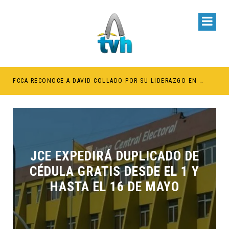
BE RETENER TÍTULOS POR IMPAGO DE INVESTIDURAS
FCCA RECONOCE A DAVID COLLADO POR SU LIDERAZGO EN EL CRECIMIENTO DE LA INDUSTRIA DE CRUCEROS EN RD
JCE EXPEDIRÁ DUPLICADO DE
CÉDULA GRATIS DESDE EL 1 Y
HASTA EL 16 DE MAYO