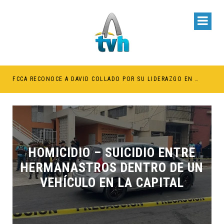
BE RETENER TÍTULOS POR IMPAGO DE INVESTIDURAS
FCCA RECONOCE A DAVID COLLADO POR SU LIDERAZGO EN EL CRECIMIENTO DE LA INDUSTRIA DE CRUCEROS EN RD
HOMICIDIO – SUICIDIO ENTRE
HERMANASTROS DENTRO DE UN
VEHÍCULO EN LA CAPITAL