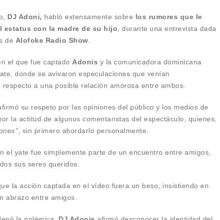
co,
DJ Adoni,
habló extensamente sobre
los rumores que le
 estatus con la madre de su hijo
, durante una entrevista dada
os de
Alofoke Radio Show
.
 en el que fue captado
Adonis
y la comunicadora dominicana
ate, donde se avivaron especulaciones que venían
 respecto a una posible relación amorosa entre ambos.
afirmó su respeto por las opiniones del público y los medios de
r la actitud de algunos comentaristas del espectáculo, quienes,
ones’’
, sin primero abordarlo personalmente.
n el yate fue simplemente parte de un encuentro entre amigos,
dos sus seres queridos.
e la acción captada en el vídeo fuera un beso, insistiendo en
un abrazo entre amigos.
denó la polémica,
DJ Adonis
afirmó desconocer la identidad del