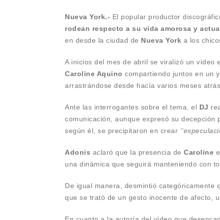
Nueva York.-
El popular productor discográfi
rodean respecto a su vida amorosa y actual
en desde la ciudad de
Nueva York
a los chic
A inicios del mes de abril se viralizó un vídeo
Caroline Aquino
compartiendo juntos en un y
arrastrándose desde hacía varios meses atrás
Ante las interrogantes sobre el tema, el
DJ
re
comunicación, aunque expresó su decepción po
según él, se precipitaron en crear
‘’especulaci
Adonis
aclaró que la presencia de
Caroline
e
una dinámica que seguirá manteniendo con to
De igual manera, desmintió categóricamente qu
que se trató de un gesto inocente de afecto, 
En cuanto a la autoría del vídeo que desenca