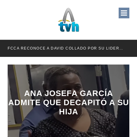
RETENER TÍTULOS POR IMPAGO DE INVESTIDURAS
FCCA RECONOCE A DAVID COLLADO POR SU LIDERAZGO EN EL CRECIMIENTO DE LA INDUSTRIA DE CRUCEROS EN RD
ANA JOSEFA GARCÍA
ADMITE QUE DECAPITÓ A SU
HIJA