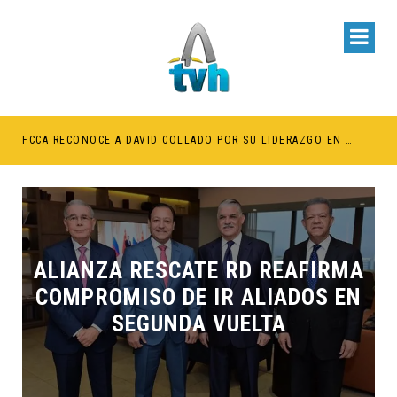
BE RETENER TÍTULOS POR IMPAGO DE INVESTIDURAS
FCCA RECONOCE A DAVID COLLADO POR SU LIDERAZGO EN EL CRECIMIENTO DE LA INDUSTRIA DE CRUCEROS EN RD
ALIANZA RESCATE RD REAFIRMA
COMPROMISO DE IR ALIADOS EN
SEGUNDA VUELTA