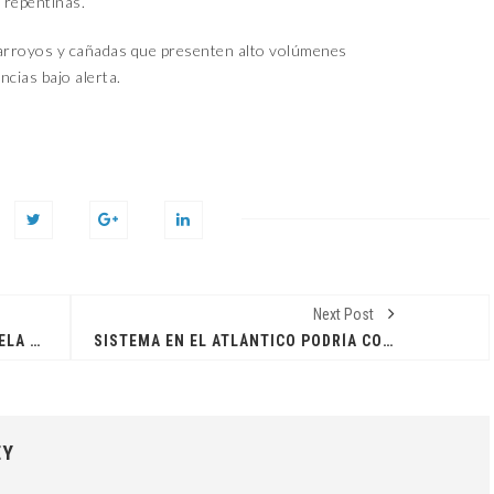
 repentinas.
 arroyos y cañadas que presenten alto volúmenes
ncias bajo alerta.
Next Post
EL REGUETONERO DON OMAR REVELA TIENE CÁNCER
SISTEMA EN EL ATLÁNTICO PODRÍA CONVERTIRSE EN EL PRIMER CICLÓN TROPICAL DE 2024
EY