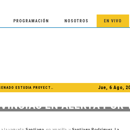
PROGRAMACIÓN
NOSOTROS
EN VIVO
Jue, 6 Ago, 2
COMISIÓN DE EDUCACIÓN DEL SENADO ESTUDIA PROYECTO DE RAFAEL BARÓN DULUC QUE PROHÍBE RETENER TÍTULOS POR IMPAGO DE INVESTIDURAS
FCCA RECONOCE A DAVID COLLADO POR SU LIDERAZGO EN EL CRECIMIENTO DE LA INDUSTRIA DE CRUCEROS EN RD
OVINCIAS EN ALERTA POR
TEMPORADA CICLÓNICA 2026: PRONOSTICAN 13 TORMENTAS TROPICALES NOMBRADAS
EE.UU. E IRÁN FIRMAN POR ADELANTADO UN ACUERDO QUE YA ESTÁ EN VIGOR, SEGÚN EL MEDIO AXIOS
17 DE JUNIO DE 2024
|
NO COMMENTS
|
NACIONALES
CHOLITÍN ASEGURA QUE NO EXISTE PLAN PARA PRIVATIZAR LA PLAYA DE BAYAHÍBE
 a la vaguada:
Santiago
, en amarilla, y
Santiago Rodríguez
,
La