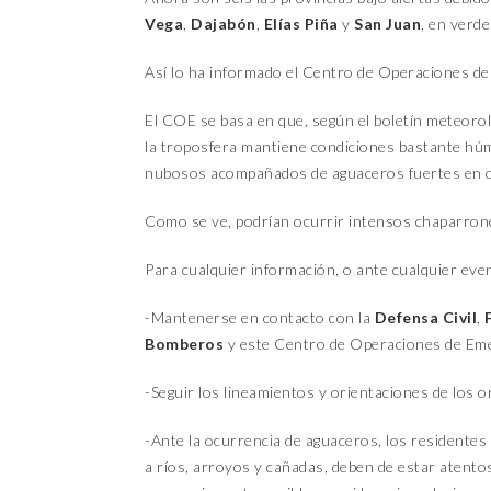
Vega
,
Dajabón
,
Elías Piña
y
San Juan
, en verde
Así lo ha informado el Centro de Operaciones de
El COE se basa en que, según el boletín meteoroló
la troposfera mantiene condiciones bastante húm
nubosos acompañados de aguaceros fuertes en oca
Como se ve, podrían ocurrir intensos chaparrone
Para cualquier información, o ante cualquier even
-Mantenerse en contacto con la
Defensa Civil
,
Bomberos
y este Centro de Operaciones de Emer
-Seguir los lineamientos y orientaciones de los o
-Ante la ocurrencia de aguaceros, los residentes
a ríos, arroyos y cañadas, deben de estar atento