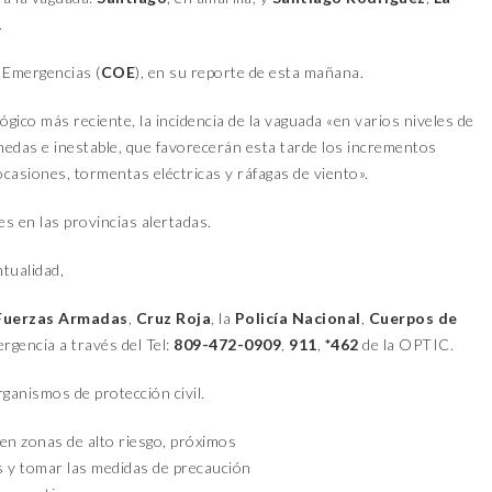
.
 Emergencias (
COE
), en su reporte de esta mañana.
gico más reciente, la incidencia de la vaguada «en varios niveles de
edas e inestable, que favorecerán esta tarde los incrementos
siones, tormentas eléctricas y ráfagas de viento».
s en las provincias alertadas.
tualidad,
Fuerzas Armadas
,
Cruz Roja
, la
Policía Nacional
,
Cuerpos de
gencia a través del Tel:
809-472-0909
,
911
,
*462
de la OPTIC.
rganismos de protección civil.
 en zonas de alto riesgo, próximos
s y tomar las medidas de precaución