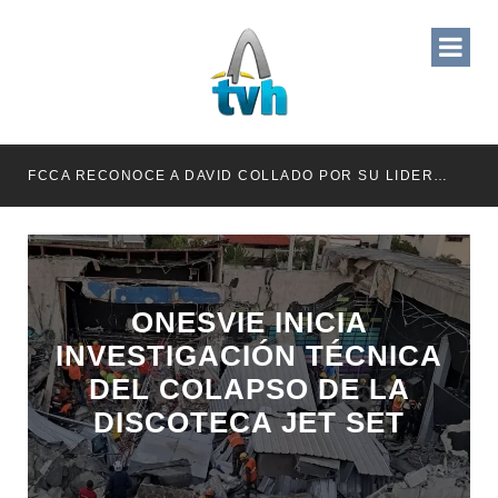
RETENER TÍTULOS POR IMPAGO DE INVESTIDURAS
FCCA RECONOCE A DAVID COLLADO POR SU LIDERAZGO EN EL CRECIMIENTO DE LA INDUSTRIA DE CRUCEROS EN RD
ONESVIE INICIA
INVESTIGACIÓN TÉCNICA
DEL COLAPSO DE LA
DISCOTECA JET SET