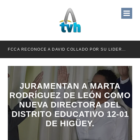
RETENER TÍTULOS POR IMPAGO DE INVESTIDURAS
FCCA RECONOCE A DAVID COLLADO POR SU LIDERAZGO EN EL CRECIMIENTO DE LA INDUSTRIA DE CRUCEROS EN RD
JURAMENTAN A MARTA
RODRÍGUEZ DE LEÓN COMO
NUEVA DIRECTORA DEL
DISTRITO EDUCATIVO 12-01
DE HIGÜEY.