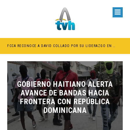
BE RETENER TÍTULOS POR IMPAGO DE INVESTIDURAS
FCCA RECONOCE A DAVID COLLADO POR SU LIDERAZGO EN EL CRECIMIENTO DE LA INDUSTRIA DE CRUCEROS EN RD
GOBIERNO HAITIANO ALERTA
AVANCE DE BANDAS HACIA
FRONTERA CON REPÚBLICA
DOMINICANA