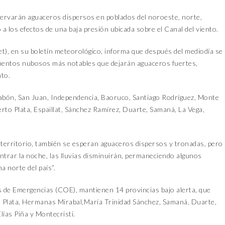
servarán aguaceros dispersos en poblados del noroeste, norte,
 a los efectos de una baja presión ubicada sobre el Canal del viento.
t), en su boletín meteorológico, informa que después del mediodía se
ementos nubosos más notables que dejarán aguaceros fuertes,
nto.
ajabón, San Juan, Independencia, Baoruco, Santiago Rodríguez, Monte
erto Plata, Espaillat, Sánchez Ramírez, Duarte, Samaná, La Vega,
erritorio, también se esperan aguaceros dispersos y tronadas, pero
entrar la noche, las lluvias disminuirán, permaneciendo algunos
a norte del país”.
 de Emergencias (COE), mantienen 14 provincias bajo alerta, que
to Plata, Hermanas Mirabal,María Trinidad Sánchez, Samaná, Duarte,
ías Piña y Montecristi.