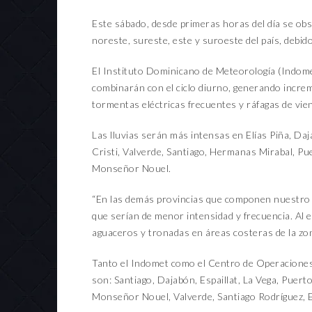
Este sábado, desde primeras horas del día se ob
noreste, sureste, este y suroeste del país, debido
El Instituto Dominicano de Meteorología (Indome
combinarán con el ciclo diurno, generando incr
tormentas eléctricas frecuentes y ráfagas de vie
Las lluvias serán más intensas en Elías Piña, D
Cristi, Valverde, Santiago, Hermanas Mirabal, Pu
Monseñor Nouel.
“En las demás provincias que componen nuestro t
que serían de menor intensidad y frecuencia. Al 
aguaceros y tronadas en áreas costeras de la zon
Tanto el Indomet como el Centro de Operaciones
son: Santiago, Dajabón, Espaillat, La Vega, Puer
Monseñor Nouel, Valverde, Santiago Rodríguez, El