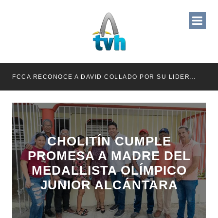
RETENER TÍTULOS POR IMPAGO DE INVESTIDURAS
FCCA RECONOCE A DAVID COLLADO POR SU LIDERAZGO EN EL CRECIMIENTO DE LA INDUSTRIA DE CRUCEROS EN RD
CHOLITÍN CUMPLE
PROMESA A MADRE DEL
MEDALLISTA OLÍMPICO
JUNIOR ALCÁNTARA